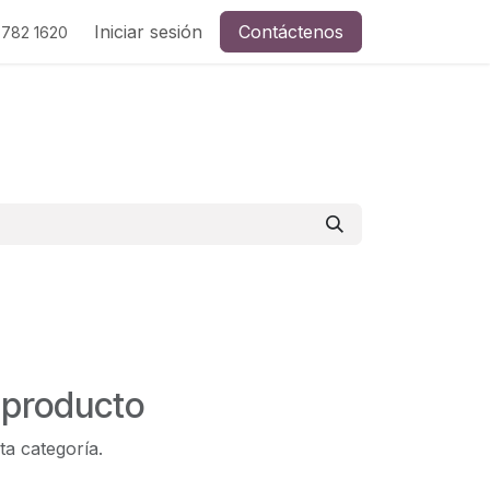
Iniciar sesión
Contáctenos
 782 1620
 producto
ta categoría.