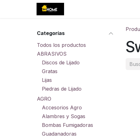
Ir al contenido
Inicio
Tienda
Eventos
C
Produ
Categorías
S
Todos los productos
ABRASIVOS
Discos de Lijado
Gratas
Lijas
Piedras de Lijado
AGRO
Accesorios Agro
Alambres y Sogas
Bombas Fumigadoras
Guadanadoras