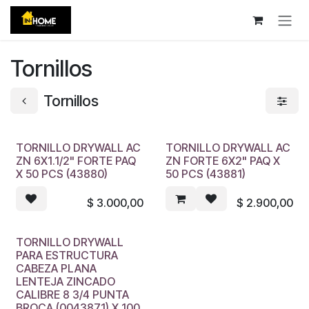
Ir al contenido
Tornillos
Tornillos
TORNILLO DRYWALL AC
TORNILLO DRYWALL AC
ZN 6X1.1/2" FORTE PAQ
ZN FORTE 6X2" PAQ X
X 50 PCS (43880)
50 PCS (43881)
$
3.000,00
$
2.900,00
TORNILLO DRYWALL
PARA ESTRUCTURA
CABEZA PLANA
LENTEJA ZINCADO
CALIBRE 8 3/4 PUNTA
BROCA (0043871) X 100