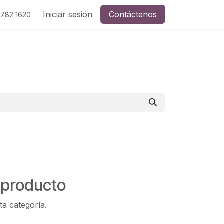
Iniciar sesión
Contáctenos
 782 1620
 producto
ta categoría.