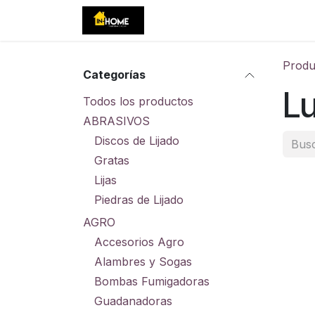
Ir al contenido
Inicio
Tienda
Eventos
C
Produ
Categorías
Lu
Todos los productos
ABRASIVOS
Discos de Lijado
Gratas
Lijas
Piedras de Lijado
AGRO
Accesorios Agro
Alambres y Sogas
Bombas Fumigadoras
Guadanadoras