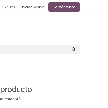
Iniciar sesión
Contáctenos
 782 1620
 producto
ta categoría.