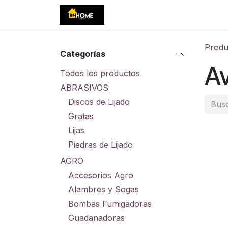
Ir al contenido
Inicio
Tienda
Eventos
C
Produ
Categorías
Av
Todos los productos
ABRASIVOS
Discos de Lijado
Gratas
Lijas
Piedras de Lijado
AGRO
Accesorios Agro
Alambres y Sogas
Bombas Fumigadoras
Guadanadoras