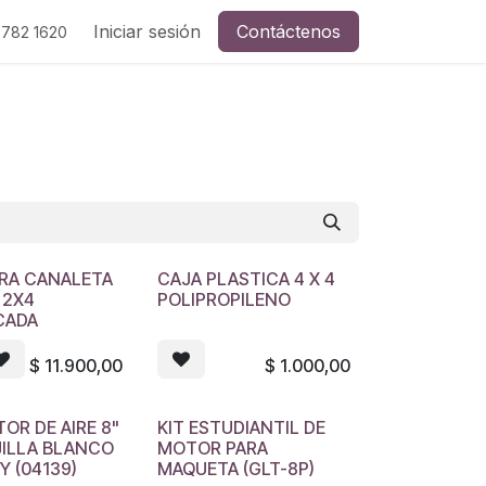
Iniciar sesión
Contáctenos
 782 1620
ARA CANALETA
CAJA PLASTICA 4 X 4
 2X4
POLIPROPILENO
CADA
$
11.900,00
$
1.000,00
OR DE AIRE 8"
KIT ESTUDIANTIL DE
JILLA BLANCO
MOTOR PARA
 (04139)
MAQUETA (GLT-8P)