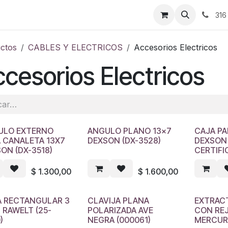
ontáctenos
316
ctos
CABLES Y ELECTRICOS
Accesorios Electricos
cesorios Electricos
ULO EXTERNO
ANGULO PLANO 13x7
CAJA P
 CANALETA 13X7
DEXSON (DX-3528)
DEXSON
ON (DX-3518)
CERTIFI
$
1.300,00
$
1.600,00
A RECTANGULAR 3
CLAVIJA PLANA
EXTRACT
4 RAWELT (25-
POLARIZADA AVE
CON RE
)
NEGRA (000061)
MERCURY