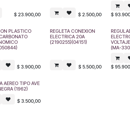
$
23.900,00
$
2.500,00
$
93.90
FON PLASTICO
REGLETA CONEXION
REGULA
ICARBONATO
ELECTRICA 20A
ELECTR
NOMICO
(2190255)(04151)
VOLTAJ
050844)
(MA-330
$
3.900,00
$
5.500,00
$
95.900
 AEREO TIPO AVE
NEGRA (1962)
$
3.500,00