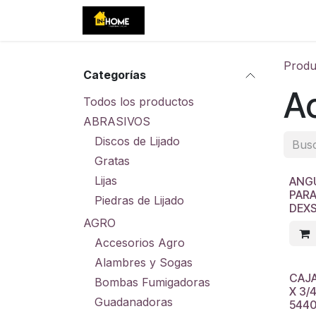
Ir al contenido
Inicio
Tienda
Eventos
C
Produ
Categorías
Ac
Todos los productos
ABRASIVOS
Discos de Lijado
Gratas
Lijas
ANG
PARA
Piedras de Lijado
DEXS
AGRO
Accesorios Agro
Alambres y Sogas
CAJ
Bombas Fumigadoras
X 3/
Guadanadoras
5440