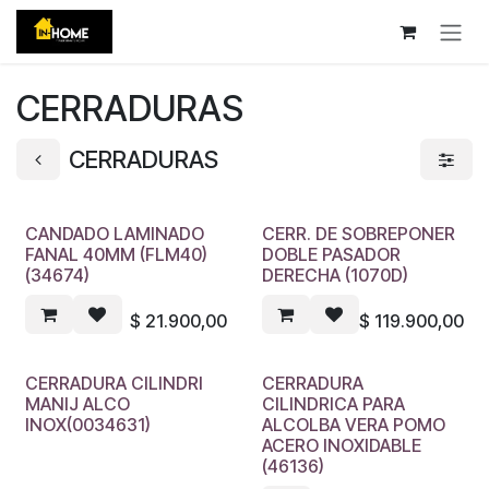
Ir al contenido
CERRADURAS
CERRADURAS
CANDADO LAMINADO
CERR. DE SOBREPONER
FANAL 40MM (FLM40)
DOBLE PASADOR
(34674)
DERECHA (1070D)
$
21.900,00
$
119.900,00
CERRADURA CILINDRI
CERRADURA
MANIJ ALCO
CILINDRICA PARA
INOX(0034631)
ALCOLBA VERA POMO
ACERO INOXIDABLE
(46136)