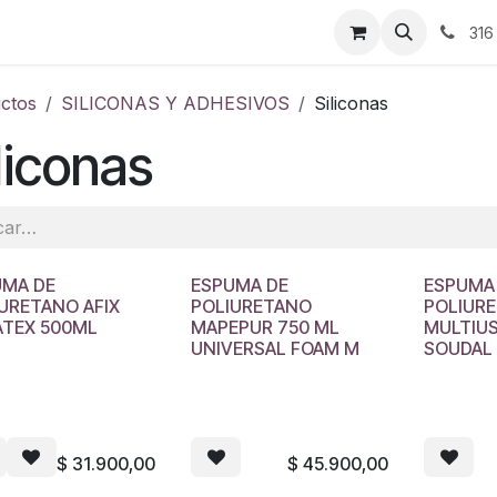
ontáctenos
316
ctos
SILICONAS Y ADHESIVOS
Siliconas
liconas
UMA DE
ESPUMA DE
ESPUMA
URETANO AFIX
POLIURETANO
POLIUR
ATEX 500ML
MAPEPUR 750 ML
MULTIU
UNIVERSAL FOAM M
SOUDAL 
$
31.900,00
$
45.900,00