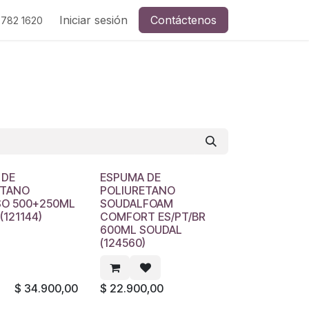
Iniciar sesión
Contáctenos
 782 1620
 DE
ESPUMA DE
ETANO
POLIURETANO
SO 500+250ML
SOUDALFOAM
(121144)
COMFORT ES/PT/BR
600ML SOUDAL
(124560)
$
34.900,00
$
22.900,00