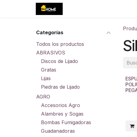
Ir al contenido
Inicio
Tienda
Eventos
C
Produ
Categorías
Si
Todos los productos
ABRASIVOS
Discos de Lijado
Gratas
Lijas
ESP
POLI
Piedras de Lijado
PEG
AGRO
Accesorios Agro
Alambres y Sogas
Bombas Fumigadoras
Guadanadoras