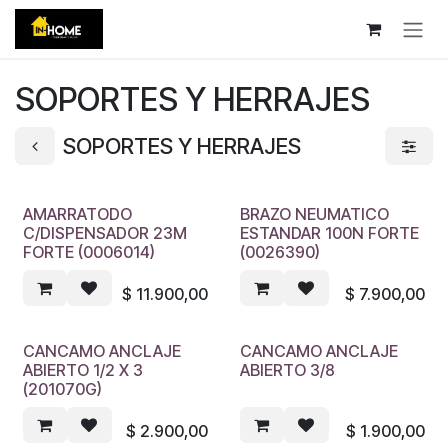
Ir al contenido
SOPORTES Y HERRAJES
SOPORTES Y HERRAJES
AMARRATODO
BRAZO NEUMATICO
C/DISPENSADOR 23M
ESTANDAR 100N FORTE
FORTE (0006014)
(0026390)
$
11.900,00
$
7.900,00
CANCAMO ANCLAJE
CANCAMO ANCLAJE
ABIERTO 1/2 X 3
ABIERTO 3/8
(201070G)
$
2.900,00
$
1.900,00