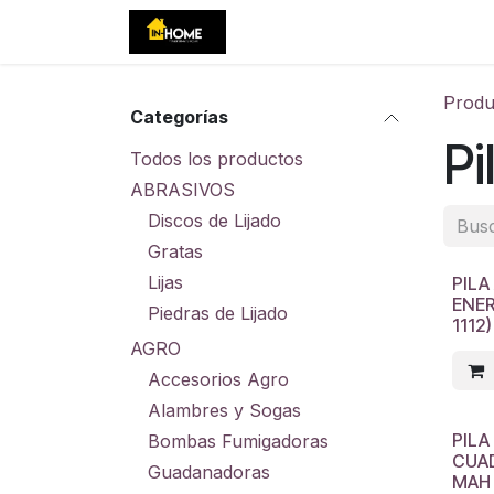
Ir al contenido
Inicio
Tienda
Eventos
C
Produ
Categorías
Pi
Todos los productos
ABRASIVOS
Discos de Lijado
Gratas
Lijas
PILA
ENER
Piedras de Lijado
1112)
AGRO
Accesorios Agro
Alambres y Sogas
PILA
Bombas Fumigadoras
CUAD
Guadanadoras
MAH