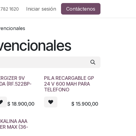
Iniciar sesión
Contáctenos
 782 1620
vencionales
vencionales
ERGIZER 9V
PILA RECARGABLE GP
A (RF.522BP-
24 V 600 MAH PARA
TELEFONO
$
18.900,00
$
15.900,00
LKALINA AAA
ER MAX (36-