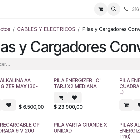
ontáctenos
316
ctos
CABLES Y ELECTRICOS
Pilas y Cargadores Con
las y Cargadores Con
 ALKALINA AA
PILA ENERGIZER "C"
PILA EN
GIZER MAX (36-
TARJ X2 MEDIANA
CUADRAD
L)
$
6.500,00
$
23.900,00
 RECARGABLE GP
PILA VARTA GRANDE X
PILAS A
RADA 9 V 200
UNIDAD
ENERGIZ
1110)