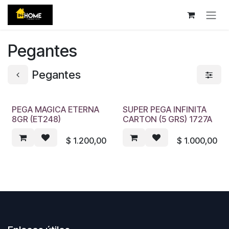
Ir al contenido
Pegantes
Pegantes
PEGA MAGICA ETERNA
SUPER PEGA INFINITA
8GR (ET248)
CARTON (5 GRS) 1727A
$
1.200,00
$
1.000,00