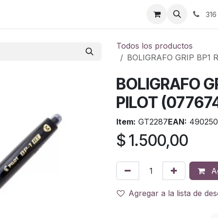
ontáctenos
316
Todos los productos
BOLIGRAFO GRIP BP1 R
BOLIGRAFO GR
PILOT (07767
Item:
GT2287
EAN:
490250
$
1.500,00
Ag
Agregar a la lista de de