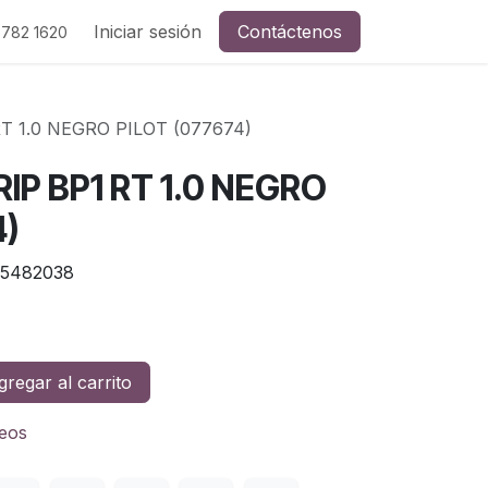
Iniciar sesión
Contáctenos
 782 1620
T 1.0 NEGRO PILOT (077674)
IP BP1 RT 1.0 NEGRO
4)
5482038
regar al carrito
seos