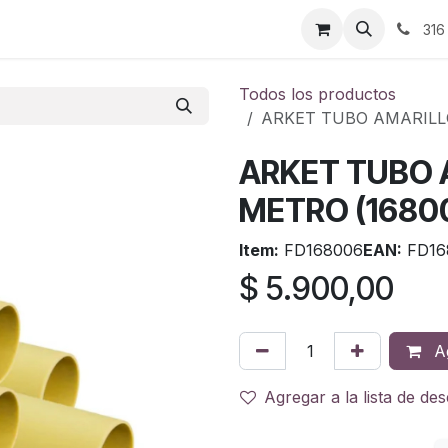
ontáctenos
316
Todos los productos
ARKET TUBO AMARILLO 
ARKET TUBO A
METRO (1680
Item:
FD168006
EAN:
FD16
$
5.900,00
Ag
Agregar a la lista de de