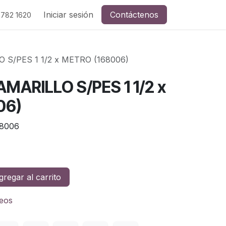
Iniciar sesión
Contáctenos
 782 1620
S/PES 1 1/2 x METRO (168006)
MARILLO S/PES 1 1/2 x
06)
8006
regar al carrito
seos