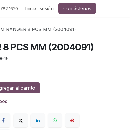
Iniciar sesión
Contáctenos
 782 1620
M RANGER 8 PCS MM (2004091)
 8 PCS MM (2004091)
0916
regar al carrito
seos