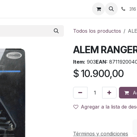
ontáctenos
316
Todos los productos
ALE
ALEM RANGER
Item:
903
EAN:
871192004
$
10.900,00
Ag
Agregar a la lista de de
Términos y condiciones