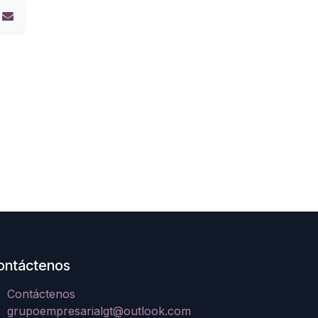
ontáctenos
Contáctenos
grupoempresarialgt@outlook.com