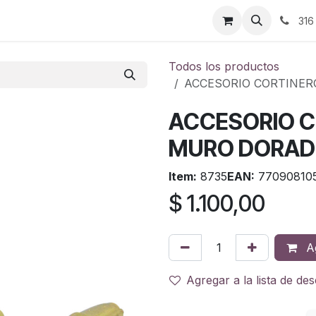
ontáctenos
316
Todos los productos
ACCESORIO CORTINER
ACCESORIO C
MURO DORADO
Item:
8735
EAN:
77090810
$
1.100,00
Ag
Agregar a la lista de de