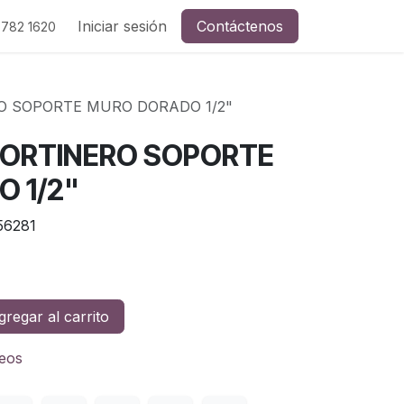
Iniciar sesión
Contáctenos
 782 1620
O SOPORTE MURO DORADO 1/2"
ORTINERO SOPORTE
 1/2"
56281
regar al carrito
seos