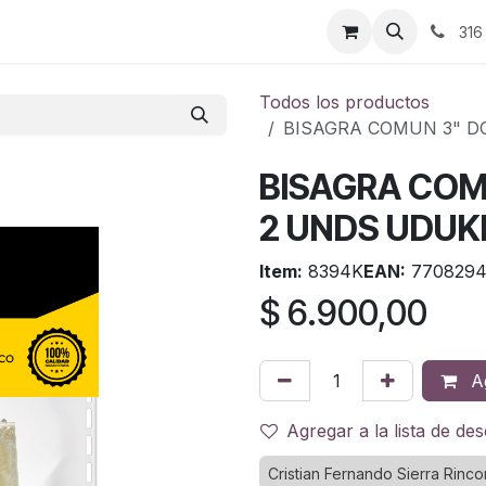
ontáctenos
316
Todos los productos
BISAGRA COMUN 3" D
BISAGRA COM
2 UNDS UDUK
Item:
8394K
EAN:
7708294
$
6.900,00
Ag
Agregar a la lista de de
Cristian Fernando Sierra Rinco