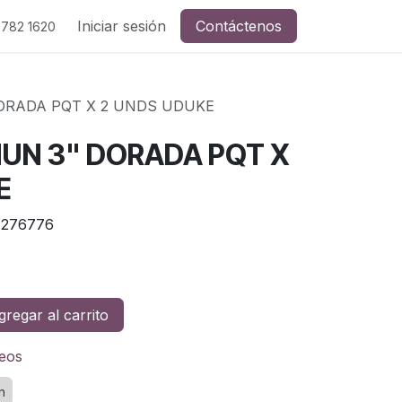
Iniciar sesión
Contáctenos
 782 1620
ORADA PQT X 2 UNDS UDUKE
UN 3" DORADA PQT X
E
276776
regar al carrito
seos
n