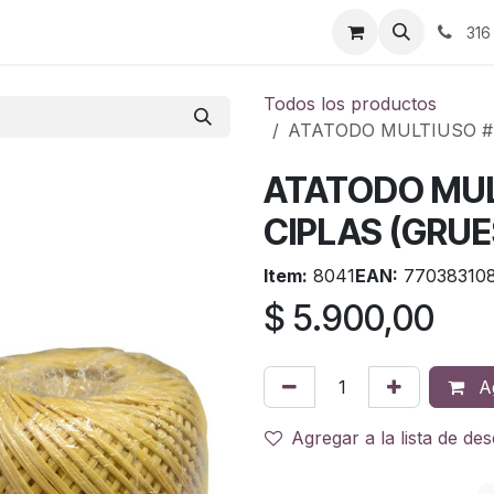
ontáctenos
316
Todos los productos
ATATODO MULTIUSO # 
ATATODO MUL
CIPLAS (GRU
Item:
8041
EAN:
770383108
$
5.900,00
Ag
Agregar a la lista de de