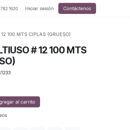
Iniciar sesión
Contáctenos
 782 1620
12 100 MTS CIPLAS (GRUESO)
TIUSO # 12 100 MTS
ESO)
1233
regar al carrito
seos