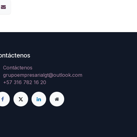
ontáctenos
Contáctenos
grupoempresarialgt@outlook.com
+57 316 782 16 20