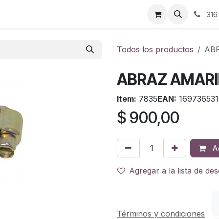
ontáctenos
316
Todos los productos
ABR
ABRAZ AMARIL
Item:
7835
EAN:
169736531
$
900,00
Ag
Agregar a la lista de de
Términos y condiciones