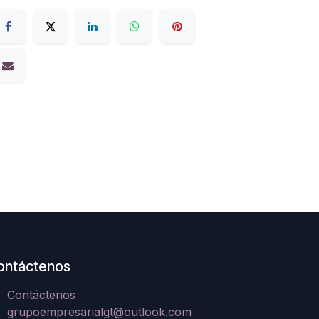
ontáctenos
Contáctenos
grupoempresarialgt@outlook.com