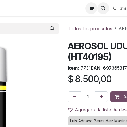
ontáctenos
316
Todos los productos
AER
AEROSOL UDU
(HT40195)
Item:
7731
EAN:
697365317
$
8.500,00
Ag
Agregar a la lista de de
Luis Adriano Bermudez Martin