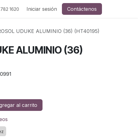
Iniciar sesión
Contáctenos
 782 1620
OSOL UDUKE ALUMINIO (36) (HT40195)
KE ALUMINIO (36)
0991
regar al carrito
seos
ez