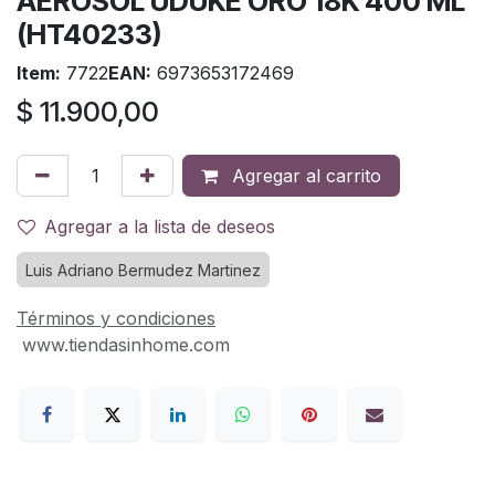
AEROSOL UDUKE ORO 18K 400 ML
(HT40233)
Item:
7722
EAN:
6973653172469
$
11.900,00
Agregar al carrito
Agregar a la lista de deseos
Luis Adriano Bermudez Martinez
Términos y condiciones
www.tiendasinhome.com