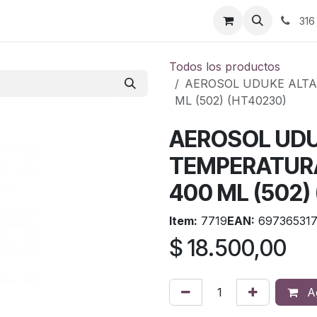
ontáctenos
316
Todos los productos
AEROSOL UDUKE ALTA
ML (502) (HT40230)
AEROSOL UDU
TEMPERATURA
400 ML (502)
Item:
7719
EAN:
69736531
$
18.500,00
Ag