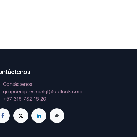
ontáctenos
Contáctenos
grupoempresarialgt@outlook.com
+57 316 782 16 20