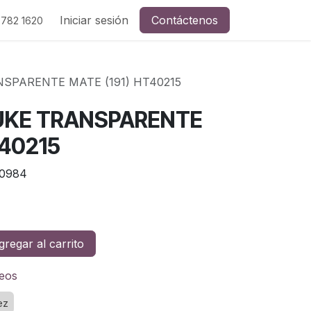
Iniciar sesión
Contáctenos
 782 1620
SPARENTE MATE (191) HT40215
UKE TRANSPARENTE
T40215
0984
regar al carrito
seos
ez