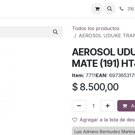
ontáctenos
316
Todos los productos
AEROSOL UDUKE TRAN
AEROSOL UD
MATE (191) H
Item:
7711
EAN:
697365317
$
8.500,00
Ag
Agregar a la lista de de
Luis Adriano Bermudez Martin