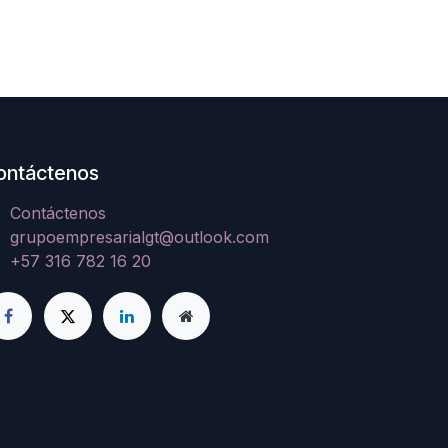
ontáctenos
Contáctenos
grupoempresarialgt@outlook.com
+57 316 782 16 20