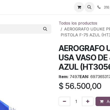
ontáctenos
316
Todos los productos
AEROGRAFO UDUKE PR
PISTOLA F-75 AZUL (HT
AEROGRAFO 
USA VASO DE 
AZUL (HT305
Item:
7497
EAN:
69736531
$
56.500,00
Ag