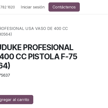
Iniciar sesión
Contáctenos
 782 1620
OFESIONAL USA VASO DE 400 CC
30564)
UDUKE PROFESIONAL
400 CC PISTOLA F-75
64)
75637
regar al carrito