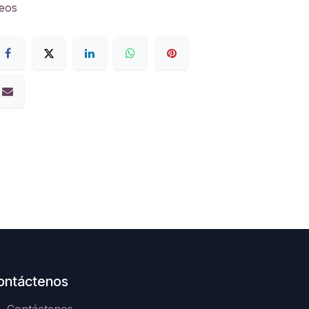
seos
ontáctenos