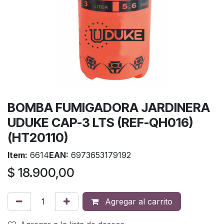
BOMBA FUMIGADORA JARDINERA
UDUKE CAP-3 LTS (REF-QH016)
(HT20110)
Item:
6614
EAN:
6973653179192
$
18.900,00
Agregar al carrito