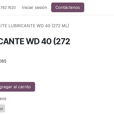
Iniciar sesión
Contáctenos
 782 1620
ITE LUBRICANTE WD 40 (272 ML)
CANTE WD 40 (272
085
regar al carrito
seos
ez