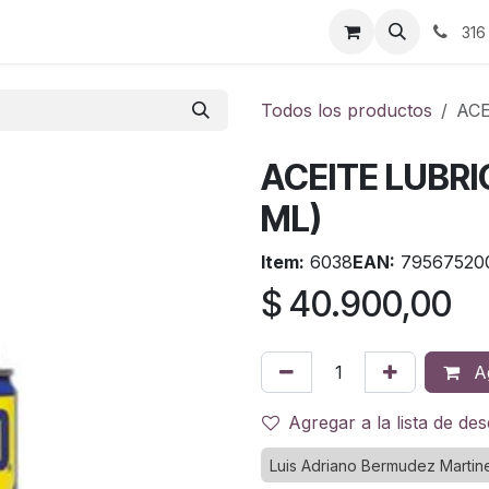
ontáctenos
316
Todos los productos
ACE
ACEITE LUBRI
ML)
Item:
6038
EAN:
79567520
$
40.900,00
Ag
Agregar a la lista de de
Luis Adriano Bermudez Martin