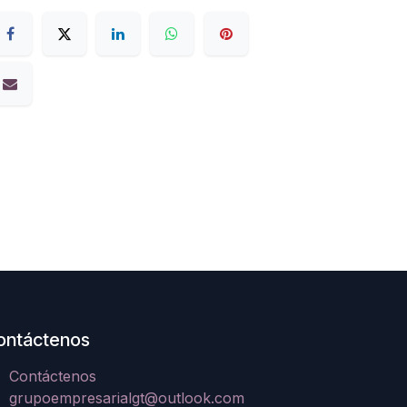
ontáctenos
Contáctenos
grupoempresarialgt@outlook.com