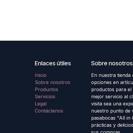
Enlaces útiles
Sobre nosotros
Inicio
En nuestra tienda
Sobre nosotros
opciones en artícu
Productos
productos para el
Servicios
mejor servicio al 
Legal
visita sea una exp
Contáctenos
nuestro punto de 
pasabocas "All in
prácticas y delicio
sus compras.