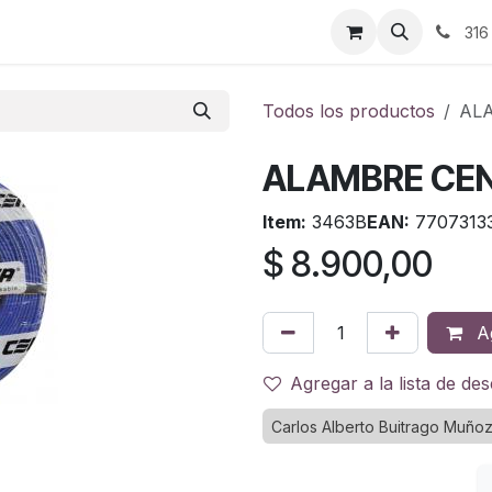
ontáctenos
316
Todos los productos
AL
ALAMBRE CEN
Item:
3463B
EAN:
7707313
$
8.900,00
Ag
Agregar a la lista de de
Carlos Alberto Buitrago Muño