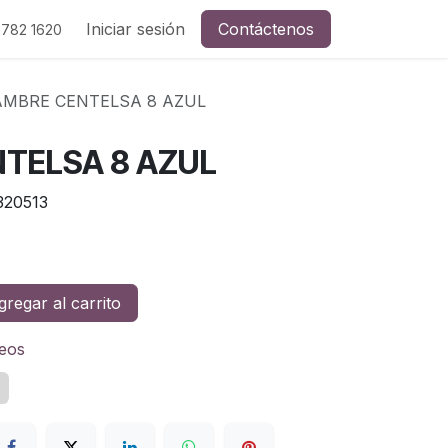
Iniciar sesión
Contáctenos
 782 1620
AMBRE CENTELSA 8 AZUL
TELSA 8 AZUL
320513
regar al carrito
seos
z