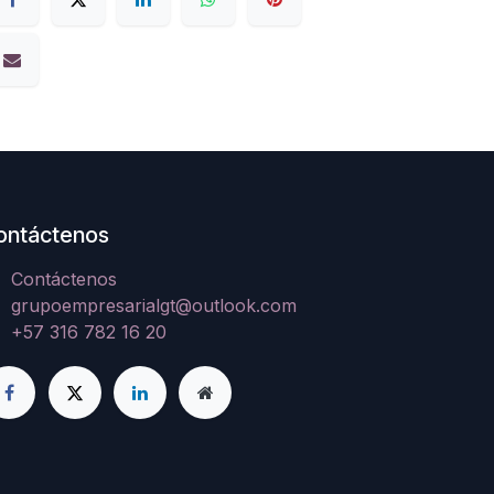
ontáctenos
Contáctenos
grupoempresarialgt@outlook.com
+57 316 782 16 20