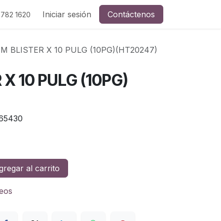
Iniciar sesión
Contáctenos
 782 1620
M BLISTER X 10 PULG (10PG)(HT20247)
 X 10 PULG (10PG)
65430
regar al carrito
seos