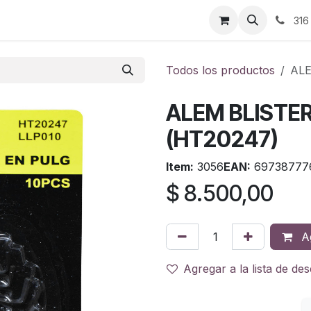
ontáctenos
316
Todos los productos
ALE
ALEM BLISTER
(HT20247)
Item:
3056
EAN:
69738777
$
8.500,00
Ag
Agregar a la lista de de