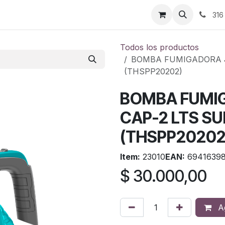
ontáctenos
316
Todos los productos
BOMBA FUMIGADORA J
(THSPP20202)
BOMBA FUMI
CAP-2 LTS S
(THSPP20202
Item:
23010
EAN:
69416398
$
30.000,00
Ag