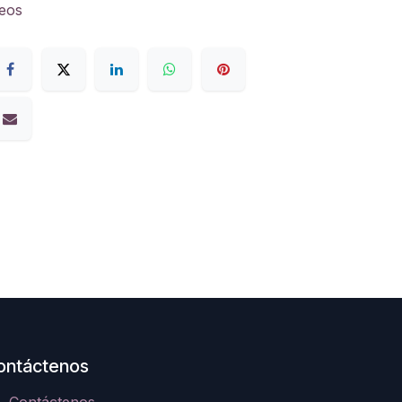
seos
ontáctenos