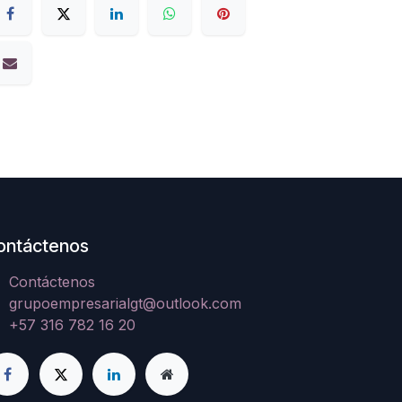
ontáctenos
Contáctenos
grupoempresarialgt@outlook.com
+57 316 782 16 20