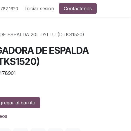
Iniciar sesión
Contáctenos
 782 1620
E ESPALDA 20L DYLLU (DTKS1520)
ADORA DE ESPALDA
TKS1520)
478901
regar al carrito
seos