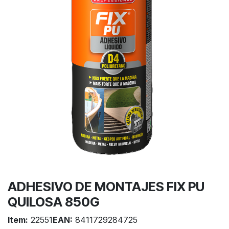
ADHESIVO DE MONTAJES FIX PU
QUILOSA 850G
Item:
22551
EAN:
8411729284725