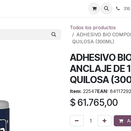
ontáctenos
316
Todos los productos
ADHESIVO BIO COMPO
QUILOSA (300ML)
ADHESIVO B
ANCLAJE DE 
QUILOSA (30
Item:
22547
EAN:
8411729
$
61.765,00
Ag