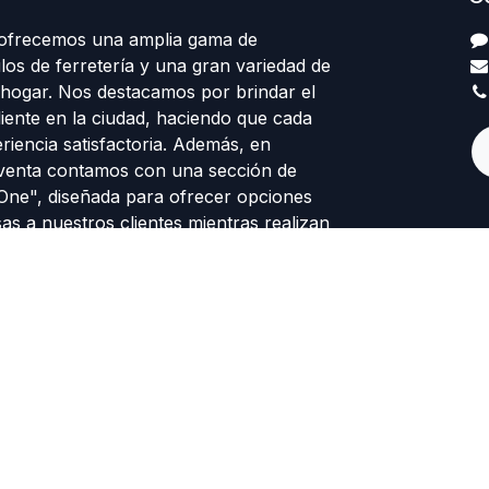
 ofrecemos una amplia gama de
los de ferretería y una gran variedad de
 hogar. Nos destacamos por brindar el
cliente en la ciudad, haciendo que cada
eriencia satisfactoria. Además, en
venta contamos con una sección de
 One", diseñada para ofrecer opciones
sas a nuestros clientes mientras realizan
o es satisfacer tus necesidades con
dad y una atención que supera
esperamos para servirte con lo mejor!
Con la tecnología d
mpresarial GT SAS