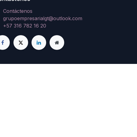
Contáctenos
grupoempresarialgt@outlook.com
+57 316 782 16 20
e
- El mejor
Comercio electrónico de
código abierto