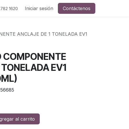
Iniciar sesión
Contáctenos
 782 1620
NENTE ANCLAJE DE 1 TONELADA EV1
IO COMPONENTE
1 TONELADA EV1
0ML)
256685
regar al carrito