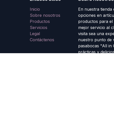
Inicio
En nuestra tienda
Sobre nosotros
opciones en artícu
Productos
productos para el
Servicios
mejor servicio al 
Legal
visita sea una exp
Contáctenos
nuestro punto de 
pasabocas "All in
prácticas y delicio
sus compras.
Nuestro compromis
productos de cali
expectativas. ¡Te 
Todos los Derechos Reservados. Grupo E