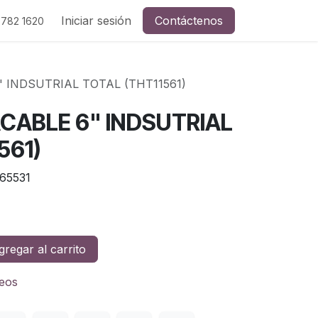
Iniciar sesión
Contáctenos
 782 1620
" INDSUTRIAL TOTAL (THT11561)
CABLE 6" INDSUTRIAL
561)
65531
regar al carrito
seos