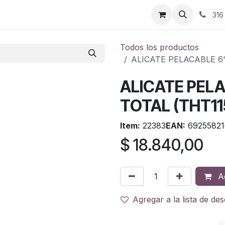
ontáctenos
316
Todos los productos
ALICATE PELACABLE 6
ALICATE PELA
TOTAL (THT11
Item:
22383
EAN:
69255821
$
18.840,00
Ag
Agregar a la lista de de