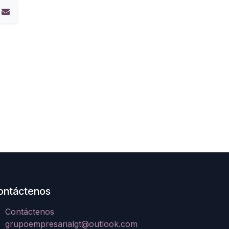
ontáctenos
Contáctenos
grupoempresarialgt@outlook.com