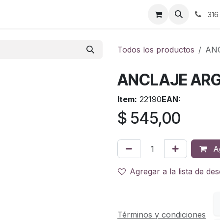
ontáctenos
316
Todos los productos
ANC
ANCLAJE ARG
Item:
22190
EAN:
$
545,00
Ag
Agregar a la lista de de
Términos y condiciones