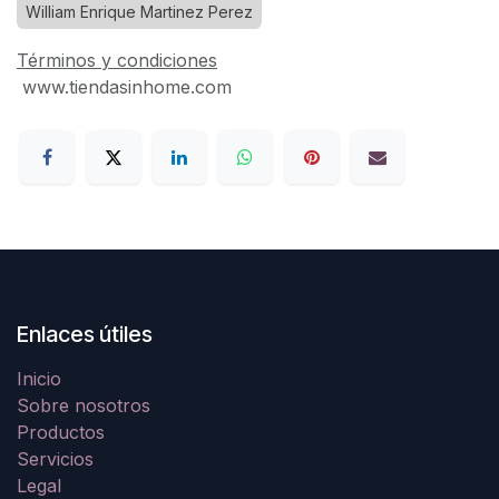
William Enrique Martinez Perez
Términos y condiciones
www.tiendasinhome.com
Enlaces útiles
Inicio
Sobre nosotros
Productos
Servicios
Legal