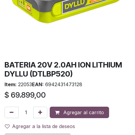
BATERIA 20V 2.0AH ION LITHIUM
DYLLU (DTLBP520)
Item:
22053
EAN:
6942431473128
$
69.899,00
Agregar al carrito
Agregar a la lista de deseos