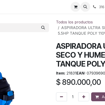
ontáctenos
316
Todos los productos
ASPIRADORA ULTRA SI
5.5HP TANQUE POLY 110
ASPIRADORA 
SECO Y HUMED
TANQUE POLY
Item:
21831
EAN:
07939690
$
890.000,00
Ag