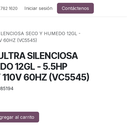
Iniciar sesión
Contáctenos
 782 1620
LENCIOSA SECO Y HUMEDO 12GL -
V 60HZ (VC5545)
ULTRA SILENCIOSA
O 12GL - 5.5HP
 110V 60HZ (VC5545)
85194
regar al carrito