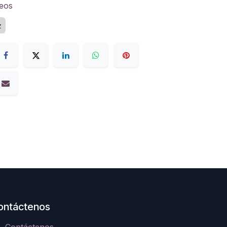
seos
z
ontáctenos