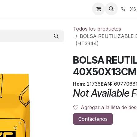
ontáctenos
316
Todos los productos
BOLSA REUTILIZABLE
(HT3344)
BOLSA REUTI
40X50X13CM 
Item:
21736
EAN:
6977068
Not Available F
Agregar a la lista de de
Contáctenos