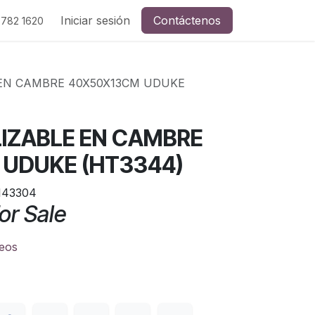
Iniciar sesión
Contáctenos
 782 1620
 EN CAMBRE 40X50X13CM UDUKE
LIZABLE EN CAMBRE
UDUKE (HT3344)
143304
or Sale
seos