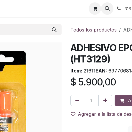
ontáctenos
316
Todos los productos
ADH
ADHESIVO EP
(HT3129)
Item:
21611
EAN:
69770681
$
5.900,00
Ag
Agregar a la lista de de