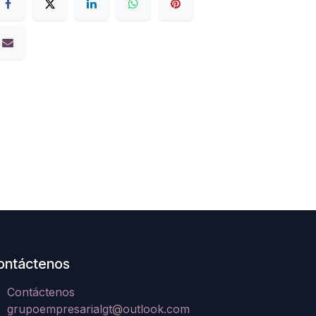
ontáctenos
Contáctenos
grupoempresarialgt@outlook.com