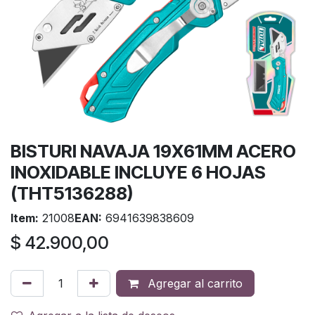
BISTURI NAVAJA 19X61MM ACERO
INOXIDABLE INCLUYE 6 HOJAS
(THT5136288)
Item:
21008
EAN:
6941639838609
$
42.900,00
Agregar al carrito