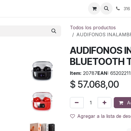
ontáctenos
316
Todos los productos
AUDIFONOS INALAMBR
AUDIFONOS I
BLUETOOTH T
Item:
20787
EAN:
65202211
$
57.068,00
Ag
Agregar a la lista de de