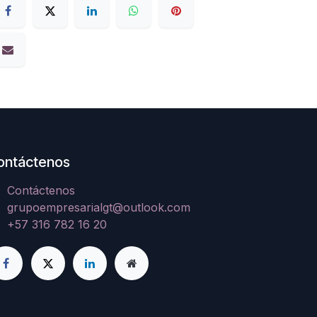
ontáctenos
Contáctenos
grupoempresarialgt@outlook.com
+57 316 782 16 20