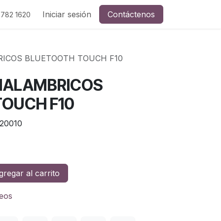
Iniciar sesión
Contáctenos
 782 1620
ICOS BLUETOOTH TOUCH F10
NALAMBRICOS
OUCH F10
20010
regar al carrito
seos