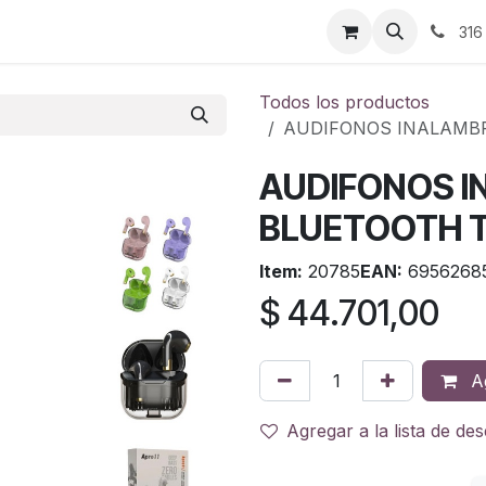
ontáctenos
316
Todos los productos
AUDIFONOS INALAMB
AUDIFONOS I
BLUETOOTH T
Item:
20785
EAN:
6956268
$
44.701,00
Ag
Agregar a la lista de de