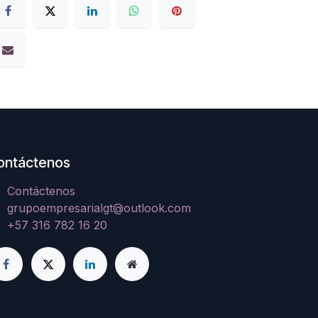
ontáctenos
Contáctenos
grupoempresarialgt@outlook.com
+57 316 782 16 20