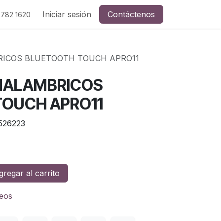
Iniciar sesión
Contáctenos
 782 1620
RICOS BLUETOOTH TOUCH APRO11
NALAMBRICOS
OUCH APRO11
526223
regar al carrito
seos