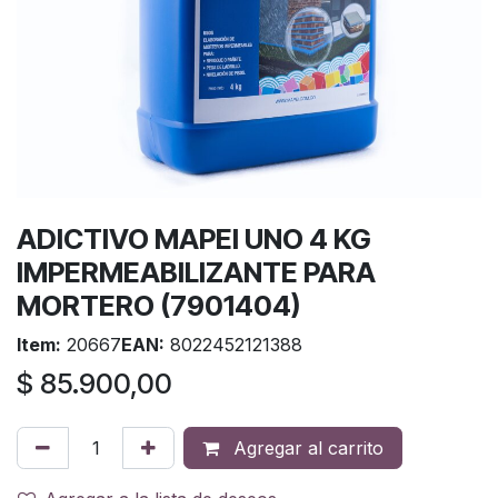
ADICTIVO MAPEI UNO 4 KG
IMPERMEABILIZANTE PARA
MORTERO (7901404)
Item:
20667
EAN:
8022452121388
$
85.900,00
Agregar al carrito