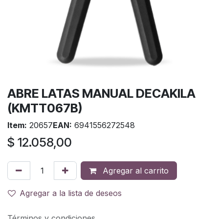
ABRE LATAS MANUAL DECAKILA
(KMTT067B)
Item:
20657
EAN:
6941556272548
$
12.058,00
Agregar al carrito
Agregar a la lista de deseos
Términos y condiciones