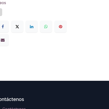
seos
z
ontáctenos