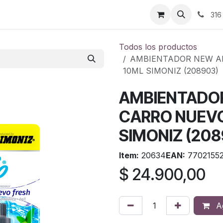
ontáctenos
316
Todos los productos
AMBIENTADOR NEW AI
10ML SIMONIZ (208903)
AMBIENTADOR
CARRO NUEVO
SIMONIZ (208
Item:
20634
EAN:
7702155
$
24.900,00
Ag