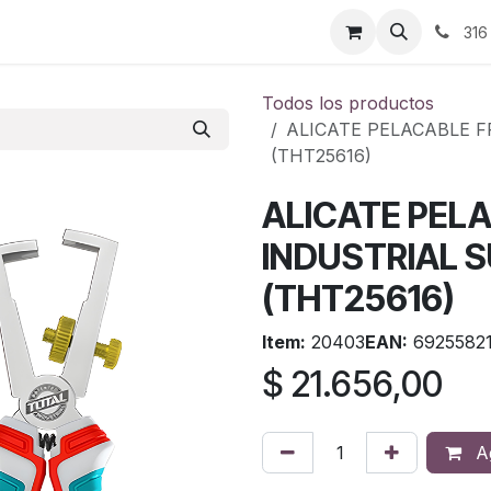
ontáctenos
316
Todos los productos
ALICATE PELACABLE 
(THT25616)
ALICATE PEL
INDUSTRIAL 
(THT25616)
Item:
20403
EAN:
6925582
$
21.656,00
Ag