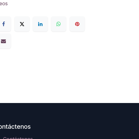
seos
ontáctenos