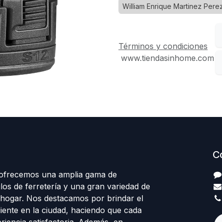
William Enrique Martinez Pere
Términos y condiciones
www.tiendasinhome.com
C
 ofrecemos una amplia gama de
los de ferretería y una gran variedad de
 hogar. Nos destacamos por brindar el
cliente en la ciudad, haciendo que cada
eriencia satisfactoria. Además, en