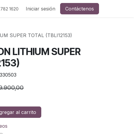
Iniciar sesión
Contáctenos
 782 1620
IUM SUPER TOTAL (TBLI12153)
ION LITHIUM SUPER
2153)
330503
9.900,00
regar al carrito
seos