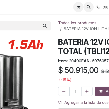
ontáctenos
316
Todos los productos
BATERIA 12V ION LITH
BATERIA 12V 
TOTAL (TBLI1
Item:
20400
EAN:
6976057
$
50.915,00
$
5
(-15%)
Ag
Agregar a la lista de de