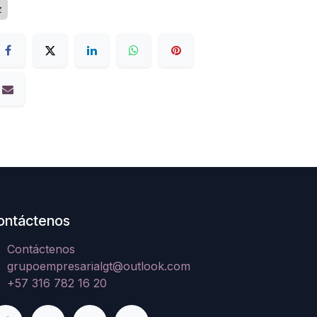
z
ontáctenos
Contáctenos
grupoempresarialgt@outlook.com
+57 316 782 16 20