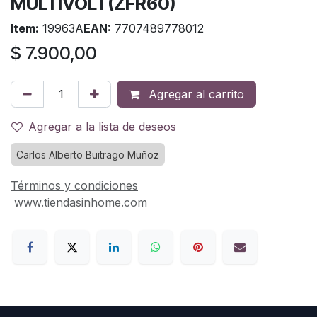
MULTIVOLT(ZFR60)
Item:
19963A
EAN:
7707489778012
$
7.900,00
Agregar al carrito
Agregar a la lista de deseos
Carlos Alberto Buitrago Muñoz
Términos y condiciones
www.tiendasinhome.com