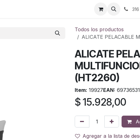
ontáctenos
316
Todos los productos
ALICATE PELACABLE M
ALICATE PEL
MULTIFUNCIO
(HT2260)
Item:
19927
EAN:
69736531
$
15.928,00
Ag
Agregar a la lista de de