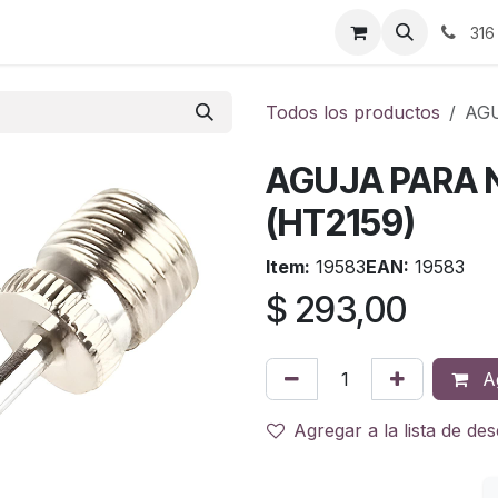
ontáctenos
316
Todos los productos
AG
AGUJA PARA 
(HT2159)
Item:
19583
EAN:
19583
$
293,00
Ag
Agregar a la lista de de