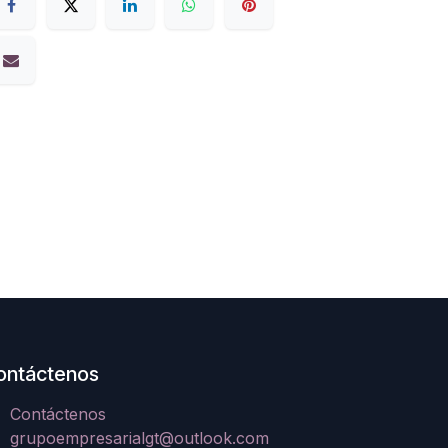
ontáctenos
Contáctenos
grupoempresarialgt@outlook.com