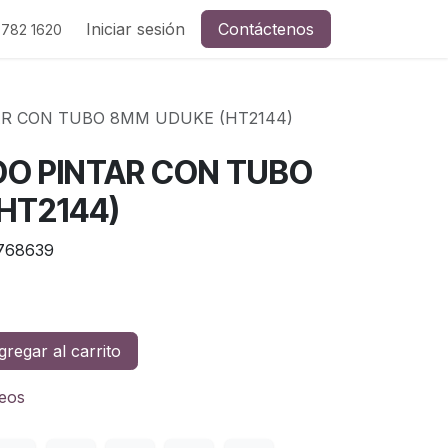
Iniciar sesión
Contáctenos
 782 1620
AR CON TUBO 8MM UDUKE (HT2144)
DO PINTAR CON TUBO
HT2144)
768639
regar al carrito
seos