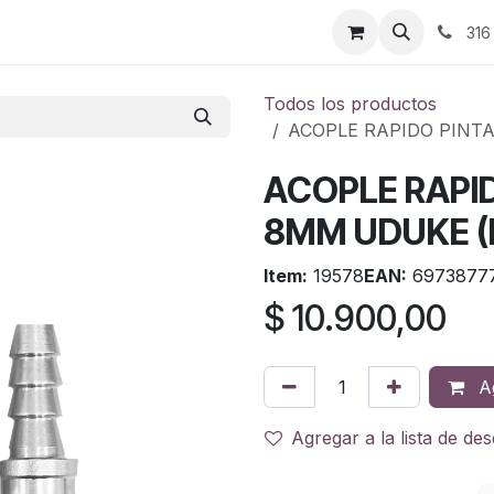
ontáctenos
316
Todos los productos
ACOPLE RAPIDO PINT
ACOPLE RAPI
8MM UDUKE (
Item:
19578
EAN:
6973877
$
10.900,00
Ag
Agregar a la lista de de