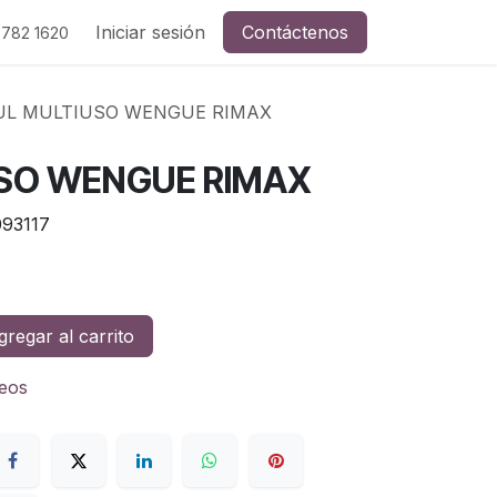
Iniciar sesión
Contáctenos
 782 1620
UL MULTIUSO WENGUE RIMAX
SO WENGUE RIMAX
93117
regar al carrito
seos