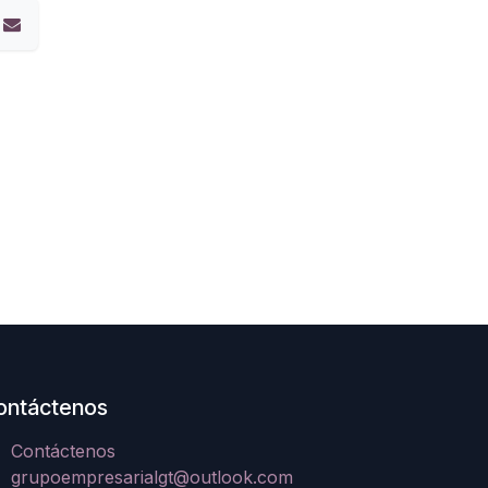
ontáctenos
Contáctenos
grupoempresarialgt@outlook.com