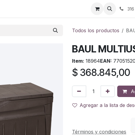
ontáctenos
316
Todos los productos
BA
BAUL MULTIU
Item:
18964
EAN:
77051520
$
368.845,00
Ag
Agregar a la lista de de
Términos y condiciones