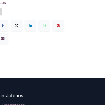
seos
z
ontáctenos