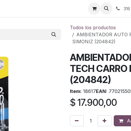
ontáctenos
316
Todos los productos
AMBIENTADOR AUTO F
SIMONIZ (204842)
AMBIENTADOR
TECH CARRO 
(204842)
Item:
18617
EAN:
77021550
$
17.900,00
Ag